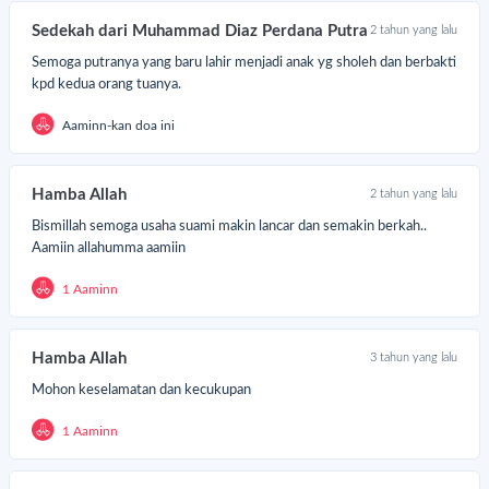
Sedekah dari Muhammad Diaz Perdana Putra
2 tahun yang lalu
Semoga putranya yang baru lahir menjadi anak yg sholeh dan berbakti
kpd kedua orang tuanya.
Aaminn-kan doa ini
Hamba Allah
2 tahun yang lalu
Bismillah semoga usaha suami makin lancar dan semakin berkah..
Aamiin allahumma aamiin
1 Aaminn
Hamba Allah
3 tahun yang lalu
Mohon keselamatan dan kecukupan
1 Aaminn