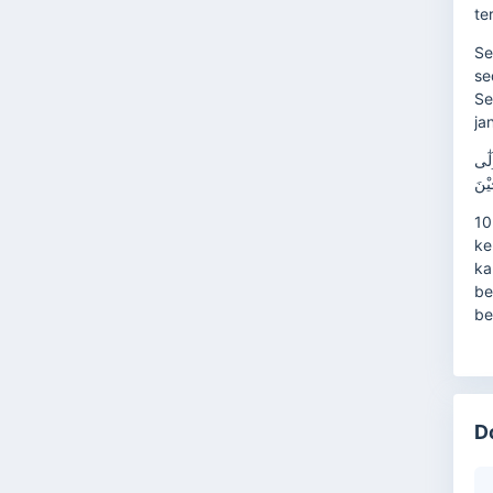
te
Se
se
Se
ja
لٰٓى
يْنَ
10
ke
ka
be
be
D