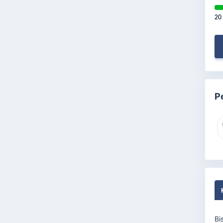
20
P
Bi