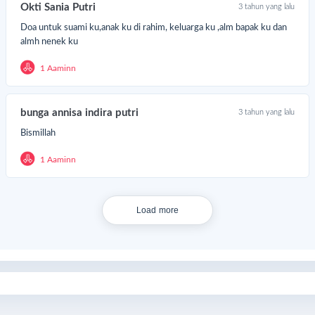
Okti Sania Putri
3 tahun yang lalu
Doa untuk suami ku,anak ku di rahim, keluarga ku ,alm bapak ku dan
almh nenek ku
1 Aaminn
bunga annisa indira putri
3 tahun yang lalu
Bismillah
1 Aaminn
Load more