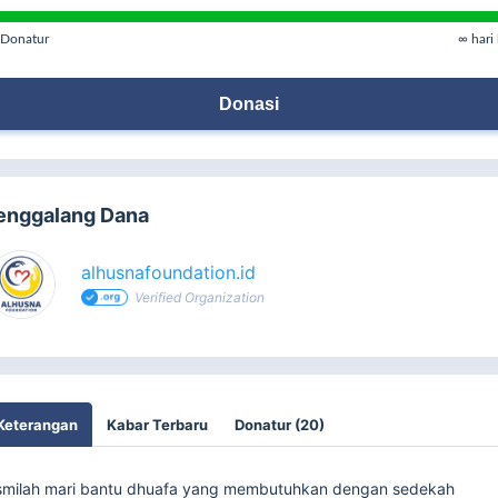
Donatur
∞ hari 
Donasi
enggalang Dana
alhusnafoundation.id
Verified Organization
Keterangan
Kabar Terbaru
Donatur (20)
smilah mari bantu dhuafa yang membutuhkan dengan sedekah